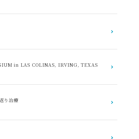
IUM in LAS COLINAS, IRVING, TEXAS
返り治療