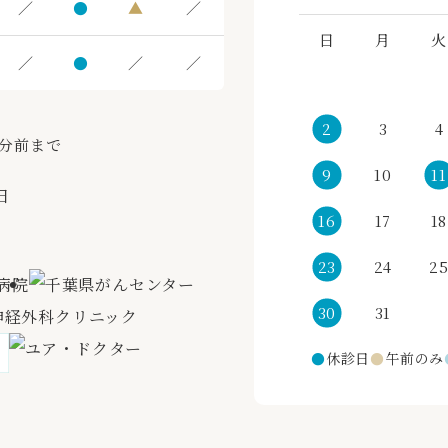
／
●
▲
／
日
月
火
／
●
／
／
2
3
4
0分前まで
9
10
11
日
16
17
18
23
24
2
30
31
●
休診日
●
午前のみ