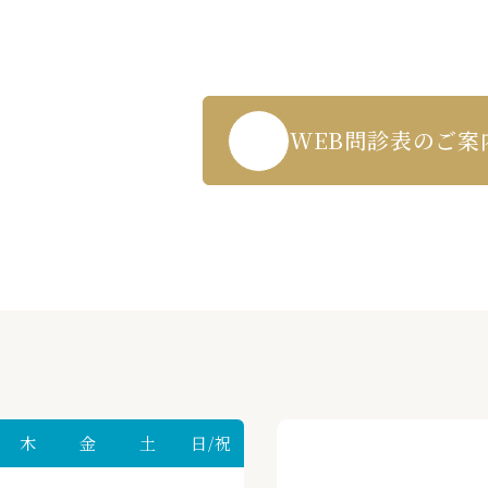
WEB受付・お問い合わせはこちら
3-271-5719
WEB問診表のご案
木
金
土
日/祝