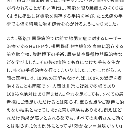
が行われることが多い時代に、可能な限り腫瘍のみをくり抜
くように摘出し腎機能を温存する手術を学び、たとえ癌の手
術でも傷を綺麗に治す縫合を心がけるようになりました。
また、聖路加国際病院では前立腺肥大症に対するレーザー
治療であるHoLEPや、排尿機能や性機能を高率に温存する
前立腺全摘、腹腔鏡下の手術、尿失禁や骨盤臓器脱治療な
どを学びました。その後の病院でも身につけた手技を生か
し、多くの手術治療を行ってまいりました。しかしながら、人
間の医療には、100%の正解もなければ、100%の満足を提
供することも困難です。人間は非常に複雑で多様であり
100％や絶対はあり得ません。全力を尽くしても、すべての患
者様にご満足いただけるとは限らず、至らぬ点やご期待に沿
えない結果となってしまった苦い経験もあります。例えばど
れだけ効果が高いとされる薬でも、すべての患者さんに効く
とは限らず、1%の例外にとっては「効かない＝意味がない」