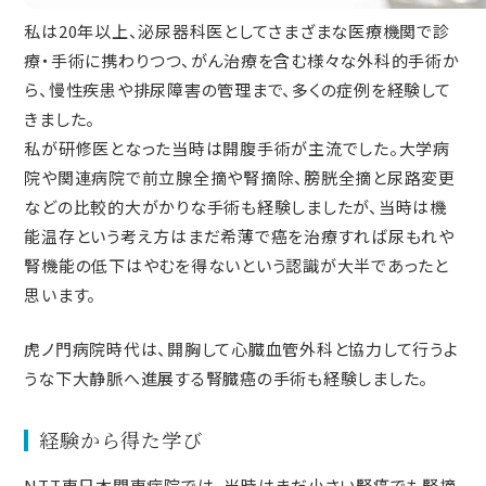
私は20年以上、泌尿器科医としてさまざまな医療機関で診
療・手術に携わりつつ、がん治療を含む様々な外科的手術か
ら、慢性疾患や排尿障害の管理まで、多くの症例を経験して
きました。
私が研修医となった当時は開腹手術が主流でした。大学病
院や関連病院で前立腺全摘や腎摘除、膀胱全摘と尿路変更
などの比較的大がかりな手術も経験しましたが、当時は機
能温存という考え方はまだ希薄で癌を治療すれば尿もれや
腎機能の低下はやむを得ないという認識が大半であったと
思います。
虎ノ門病院時代は、開胸して心臓血管外科と協力して行うよ
うな下大静脈へ進展する腎臓癌の手術も経験しました。
経験から得た学び
NTT東日本関東病院では、当時はまだ小さい腎癌でも腎摘