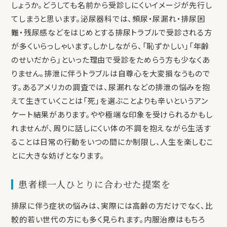
しょうか。どうしても名前から受診しにくいイメージが先行し
てしまうと思います。泌尿器科では、頻尿・尿漏れ・排尿困
難・残尿感などをはじめとする排尿トラブルで受診される方
が多くいらっしゃいます。しかしながら、「恥ずかしい」「年齢
のせいだから」といった理由で受診をためらう方も少なくあ
りません。排泄に伴うトラブルは自尊心を大変損なうもので
す。あるアメリカの調査では、尿漏れなどの排泄の悩みを抱
えて生きていくことは「死」を選ぶことよりも辛いというアン
ケート結果があります。やや極端な印象を受けられるかもし
れませんが、周りに話しにくい体の不調を抱えながら生活す
ることは日常の行動をいつの間にか制限し、人生を楽しむこ
とに大きな妨げとなります。
患者様一人ひとりに合わせた提案を
排尿に伴う症状の悩みは、実際には高齢の方だけでなく、比
較的若い世代の方にも多く見られます。内服治療はもちろ