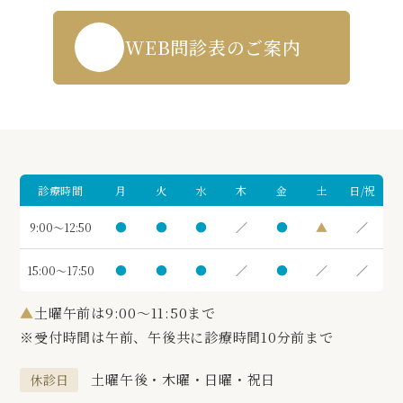
WEB問診表のご案内
診療時間
月
火
水
木
金
土
日/祝
●
●
●
／
●
▲
／
9:00～12:50
●
●
●
／
●
／
／
15:00～17:50
▲
土曜午前は9:00～11:50まで
※受付時間は午前、午後共に診療時間10分前まで
土曜午後・木曜・日曜・祝日
休診日