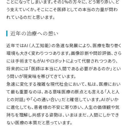
ことになってしまいます。その1%の方々に、どう寄り添い、ど
う支えていくか。そこにこそ医師としての本当の力量が問わ
れているのだと思います。
近年の治療への想い
近年ではAI（人工知能）の急速な発展により、医療を取り巻く
環境も大きく変わりつつあります。画像診断や問診評価、さら
には手術までもがAIやロボットによって代替されつつあり、
将来的には「医師は本当に人間である必要があるのか」とい
う問いが現実味を帯びてきています。
急速に変化する複雑な現代社会において、私は、医療におい
て最も重要なのは、ある意味医療の原点とも言える「人と人
との対話」や「心の通い合い」だと確信しています。AIがいか
に進化しても、患者様の不安に寄り添い、人生の価値観や気
持ちを理解し共感する姿勢は、いまはまだ、人間にしかでき
ない医療の本質だと思っています。