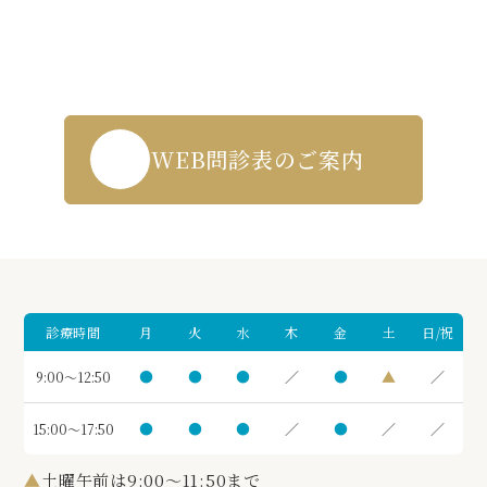
WEB受付・お問い合わせはこちら
043-271-5719
WEB問診表のご案内
診療時間
月
火
水
木
金
土
日/祝
●
●
●
／
●
▲
／
9:00～12:50
●
●
●
／
●
／
／
15:00～17:50
▲
土曜午前は9:00～11:50まで