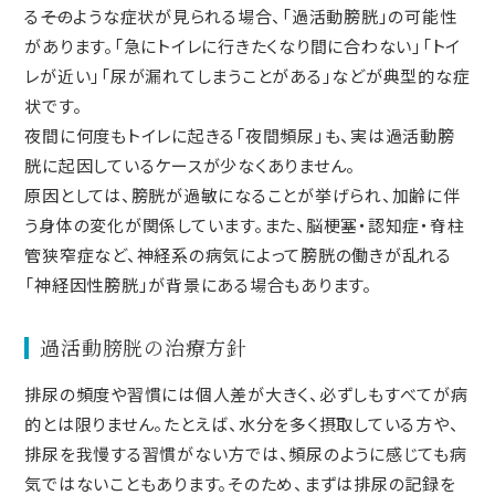
る――そのような症状が見られる場合、「過活動膀胱」の可能性
があります。「急にトイレに行きたくなり間に合わない」「トイ
レが近い」「尿が漏れてしまうことがある」などが典型的な症
状です。
夜間に何度もトイレに起きる「夜間頻尿」も、実は過活動膀
胱に起因しているケースが少なくありません。
原因としては、膀胱が過敏になることが挙げられ、加齢に伴
う身体の変化が関係しています。また、脳梗塞・認知症・脊柱
管狭窄症など、神経系の病気によって膀胱の働きが乱れる
「神経因性膀胱」が背景にある場合もあります。
過活動膀胱の治療方針
排尿の頻度や習慣には個人差が大きく、必ずしもすべてが病
的とは限りません。たとえば、水分を多く摂取している方や、
排尿を我慢する習慣がない方では、頻尿のように感じても病
気ではないこともあります。そのため、まずは排尿の記録を