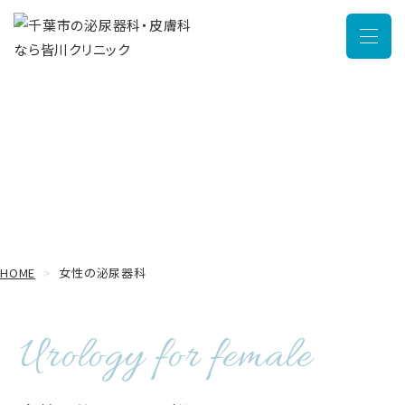
メニュ
女性の泌尿器科
HOME
女性の泌尿器科
Urology for female