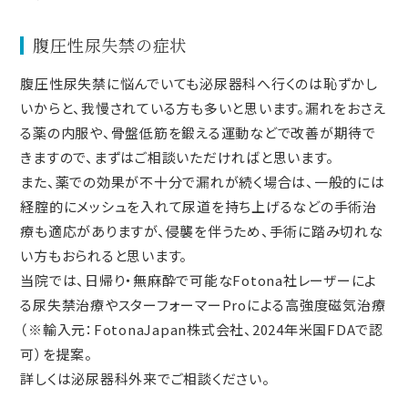
腹圧性尿失禁の症状
腹圧性尿失禁に悩んでいても泌尿器科へ行くのは恥ずかし
いからと、我慢されている方も多いと思います。漏れをおさえ
る薬の内服や、骨盤低筋を鍛える運動などで改善が期待で
きますので、まずはご相談いただければと思います。
また、薬での効果が不十分で漏れが続く場合は、一般的には
経腟的にメッシュを入れて尿道を持ち上げるなどの手術治
療も適応がありますが、侵襲を伴うため、手術に踏み切れな
い方もおられると思います。
当院では、日帰り・無麻酔で可能なFotona社レーザーによ
る尿失禁治療やスターフォーマーProによる高強度磁気治療
（※輸入元：FotonaJapan株式会社、2024年米国FDAで認
可）を提案。
詳しくは泌尿器科外来でご相談ください。