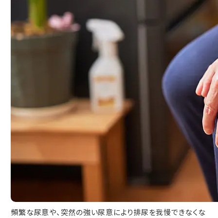
頻繁な尿意や、突然の強い尿意により排尿を我慢できなくな