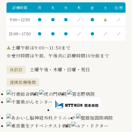
診療時間
月
火
水
木
金
土
日/祝
●
●
●
／
●
▲
／
9:00～12:50
●
●
●
／
●
／
／
15:00～17:50
▲
土曜午前は9:00～11:50まで
※受付時間は午前、午後共に診療時間10分前まで
土曜午後・木曜・日曜・祝日
休診日
提携医療機関