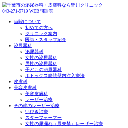
043-271-5719
WEB問診表
当院について
初めての方へ
クリニック案内
医師・スタッフ紹介
泌尿器科
泌尿器科
女性の泌尿器科
男性の泌尿器科
子どもの泌尿器科
ボトックス膀胱壁内注入療法
皮膚科
美容皮膚科
美容皮膚科
レーザー治療
その他のレーザー治療
いびき治療
スターフォーマー
女性の尿漏れ（尿失禁）レーザー治療