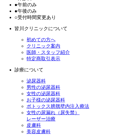
●
午前のみ
●
午後のみ
○
受付時間変更あり
皆川クリニックについて
初めての方へ
クリニック案内
医師・スタッフ紹介
特定商取引表示
診療について
泌尿器科
男性の泌尿器科
女性の泌尿器科
お子様の泌尿器科
ボトックス膀胱壁内注入療法
女性の尿漏れ（尿失禁）
レーザー治療
皮膚科
美容皮膚科