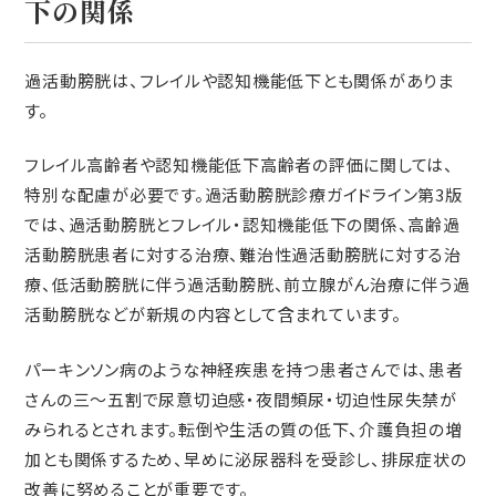
下の関係
過活動膀胱は、フレイルや認知機能低下とも関係がありま
す。
フレイル高齢者や認知機能低下高齢者の評価に関しては、
特別な配慮が必要です。過活動膀胱診療ガイドライン第3版
では、過活動膀胱とフレイル・認知機能低下の関係、高齢過
活動膀胱患者に対する治療、難治性過活動膀胱に対する治
療、低活動膀胱に伴う過活動膀胱、前立腺がん治療に伴う過
活動膀胱などが新規の内容として含まれています。
パーキンソン病のような神経疾患を持つ患者さんでは、患者
さんの三～五割で尿意切迫感・夜間頻尿・切迫性尿失禁が
みられるとされます。転倒や生活の質の低下、介護負担の増
加とも関係するため、早めに泌尿器科を受診し、排尿症状の
改善に努めることが重要です。