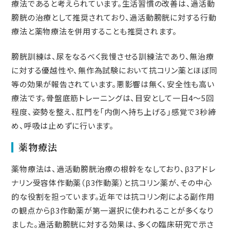
療法であると考えられています。生活習慣の改善は、過活動
膀胱の治療として推奨されており、過活動膀胱に対する行動
療法と薬物療法を併用することも推奨されます。
膀胱訓練は、尿をなるべく我慢させる訓練法であり、無治療
に対する優越性や、無作為試験において抗コリン薬とほぼ同
等の効果が報告されています。悪影響は無く、安全性も高い
療法です。骨盤底筋トレーニングは、目安として一日4〜5回
程度、姿勢を整え、肛門を「内側へ持ち上げる」感覚で3秒締
め、呼吸は止めずに行います。
薬物療法
薬物療法は、過活動膀胱治療の根幹をなしており、β3アドレ
ナリン受容体作動薬（β3作動薬）と抗コリン薬が、その中心
的な役割を担っています。近年では抗コリン剤による副作用
の観点からβ3作動薬が第一選択に使われることが多くなり
ました。過活動膀胱に対する効果は、多くの臨床研究で示さ