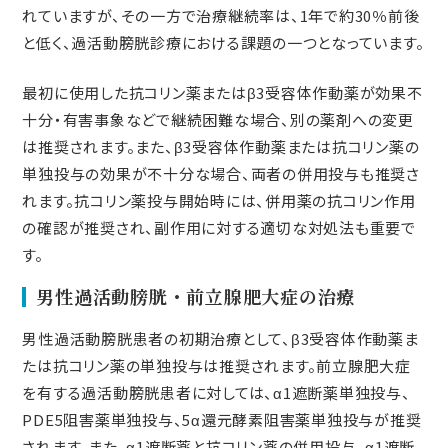
れていますが、その一方で治療継続率は、1年で約30％前後
と低く、過活動膀胱診療における課題の一つとなっています。
最初に使用した抗コリン薬またはβ3受容体作動薬が効果不
十分・有害事象などで継続困難な場合、別の薬剤への変更
は推奨されます。また、β3受容体作動薬または抗コリン薬の
単独投与の効果が不十分な場合、両者の併用投与も推奨さ
れます。抗コリン薬投与開始時には、併用薬の抗コリン作用
の確認が推奨され、副作用に対する適切な対処法も重要で
す。
男性過活動膀胱・前立腺肥大症の治療
男性過活動膀胱患者の初期治療として、β3受容体作動薬ま
たは抗コリン薬の単独投与は推奨されます。前立腺肥大症
を有する過活動膀胱患者に対しては、α1遮断薬単独投与、
PDE5阻害薬単独投与、5α還元酵素阻害薬単独投与が推奨
されます。また、α1遮断薬と抗コリン薬の併用投与、α1遮断