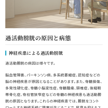
過活動膀胱の原因と病態
神経疾患による過活動膀胱
過活動膀胱の病因は様々です。
脳血管障害、パーキンソン病、多系統萎縮症、認知症などの
脳の神経疾患が原因となることがあります。また、脊髄損傷、
多発性硬化症、脊髄小脳変性症、脊髄腫瘍、頸椎症、後縦靭
帯骨化症、脊柱管狭窄症などの脊髄の神経疾患も過活動膀
胱の原因となります。これらの神経疾患では、膀胱をコント
ロールする神経系統に障害が生じることで、尿意を抑えるス