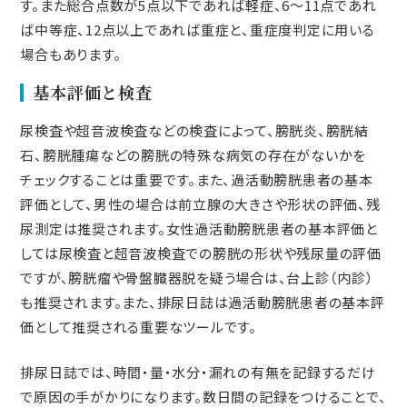
す。また総合点数が5点以下であれば軽症、6～11点であれ
ば中等症、12点以上であれば重症と、重症度判定に用いる
場合もあります。
基本評価と検査
尿検査や超音波検査などの検査によって、膀胱炎、膀胱結
石、膀胱腫瘍などの膀胱の特殊な病気の存在がないかを
チェックすることは重要です。また、過活動膀胱患者の基本
評価として、男性の場合は前立腺の大きさや形状の評価、残
尿測定は推奨されます。女性過活動膀胱患者の基本評価と
しては尿検査と超音波検査での膀胱の形状や残尿量の評価
ですが、膀胱瘤や骨盤臓器脱を疑う場合は、台上診（内診）
も推奨されます。また、排尿日誌は過活動膀胱患者の基本評
価として推奨される重要なツールです。
排尿日誌では、時間・量・水分・漏れの有無を記録するだけ
で原因の手がかりになります。数日間の記録をつけることで、