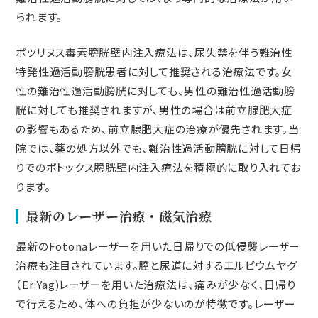
られます。
ボツリヌス毒素膀胱壁内注入療法は、尿失禁を伴う難治性
特発性過活動膀胱患者に対して推奨される治療法です。女
性の難治性過活動膀胱に対しても、男性の難治性過活動膀
胱に対しても推奨されますが、男性の場合は前立腺肥大症
の影響もあるため、前立腺肥大症の治療が優先されます。当
院では、薬の処方以外でも、難治性過活動膀胱に対して日帰
りでのボトックス膀胱壁内注入療法を積極的に取り入れてお
ります。
最新のレーザー治療・磁気治療
最新のFotonaレーザーを用いた日帰りでの低侵襲レーザー
治療も注目されています。膣と尿道に対するエルビウムヤグ
（Er:Yag)レーザーを用いた治療法は、痛みが少なく、日帰り
で行えるため、体への負担が少ないのが特徴です。レーザー