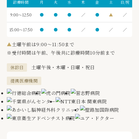
診療時間
月
火
水
木
金
土
日/祝
●
●
●
／
●
▲
／
9:00～12:50
●
●
●
／
●
／
／
15:00～17:50
▲
土曜午前は9:00～11:50まで
※受付時間は午前、午後共に診療時間10分前まで
土曜午後・木曜・日曜・祝日
休診日
提携医療機関