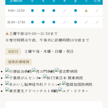
診療時間
月
火
水
木
金
土
日/祝
●
●
●
／
●
▲
／
9:00～12:50
●
●
●
／
●
／
／
15:00～17:50
▲
土曜午前は9:00～11:50まで
※受付時間は午前、午後共に診療時間10分前まで
土曜午後・木曜・日曜・祝日
休診日
提携医療機関