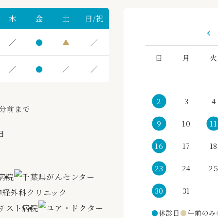
木
金
土
日/祝
／
●
▲
／
日
月
火
／
●
／
／
2
3
4
0分前まで
9
10
11
日
16
17
18
23
24
2
30
31
●
休診日
●
午前のみ