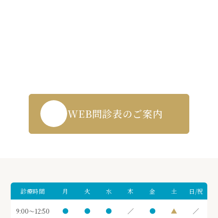
Contact us
WEB受付・お問い合わせはこちら
043-271-5719
WEB問診表のご案内
診療時間
月
火
水
木
金
土
日/祝
●
●
●
／
●
▲
／
9:00～12:50