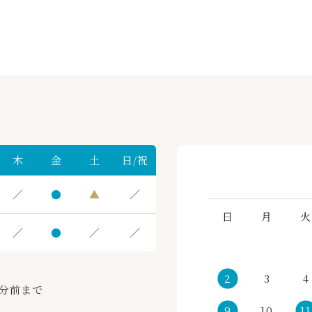
木
金
土
日/祝
／
●
▲
／
日
月
火
／
●
／
／
2
3
4
0分前まで
9
10
11