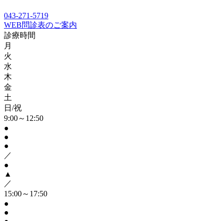
043-271-5719
WEB問診表のご案内
診療時間
月
火
水
木
金
土
日/祝
9:00～12:50
●
●
●
／
●
▲
／
15:00～17:50
●
●