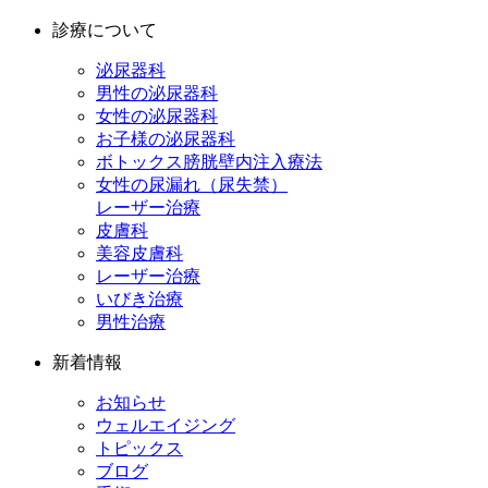
診療について
泌尿器科
男性の泌尿器科
女性の泌尿器科
お子様の泌尿器科
ボトックス膀胱壁内注入療法
女性の尿漏れ（尿失禁）
レーザー治療
皮膚科
美容皮膚科
レーザー治療
いびき治療
男性治療
新着情報
お知らせ
ウェルエイジング
トピックス
ブログ