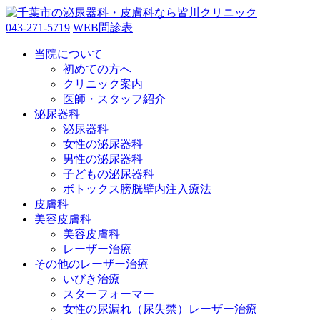
043-271-5719
WEB問診表
当院について
初めての方へ
クリニック案内
医師・スタッフ紹介
泌尿器科
泌尿器科
女性の泌尿器科
男性の泌尿器科
子どもの泌尿器科
ボトックス膀胱壁内注入療法
皮膚科
美容皮膚科
美容皮膚科
レーザー治療
その他のレーザー治療
いびき治療
スターフォーマー
女性の尿漏れ（尿失禁）レーザー治療