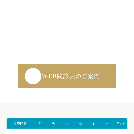
Contact us
WEB受付・お問い合わせはこちら
043-271-5719
WEB問診表のご案内
診療時間
月
火
水
木
金
土
日/祝