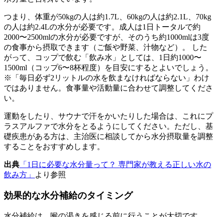
つまり、体重が50kgの人は約1.7L、60kgの人は約2.1L、70kg
の人は約2.4Lの水分が必要です。成人は1日トータルで約
2000〜2500mlの水分が必要ですが、そのうち約1000mlは3度
の食事から摂取できます（ご飯や野菜、汁物など）。 した
がって、コップで飲む「飲み水」としては、1日約1000〜
1500ml（コップ6〜8杯程度）を目安にするとよいでしょう。
※「毎日必ず2リットルの水を飲まなければならない」わけ
ではありません。食事量や活動量に合わせて調整してくださ
い。
運動をしたり、サウナで汗をかいたりした場合は、これにプ
ラスアルファで水分をとるようにしてください。ただし、基
礎疾患がある方は、主治医に相談してから水分摂取量を調整
することをおすすめします。
出典
「1日に必要な水分量って？ 専門家が教える正しい水の
飲み方」
より参照
効果的な水分補給のタイミング
水分補給は、喉の渇きを感じる前に行うことが大切です。