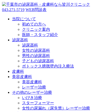
043-271-5719
WEB問診表
当院について
初めての方へ
クリニック案内
医師・スタッフ紹介
泌尿器科
泌尿器科
女性の泌尿器科
男性の泌尿器科
子どもの泌尿器科
ボトックス膀胱壁内注入療法
皮膚科
美容皮膚科
美容皮膚科
レーザー治療
その他のレーザー治療
いびき治療
スターフォーマー
女性の尿漏れ（尿失禁）レーザー治療