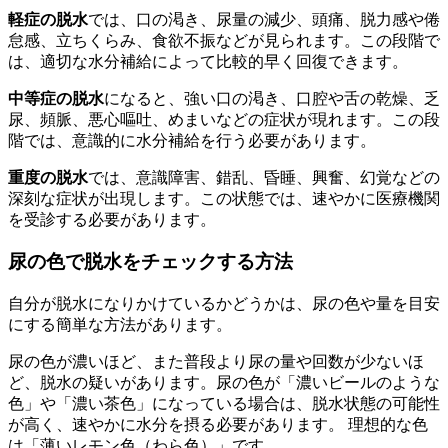
軽症の脱水
では、口の渇き、尿量の減少、頭痛、脱力感や倦
怠感、立ちくらみ、食欲不振などが見られます。この段階で
は、適切な水分補給によって比較的早く回復できます。
中等症の脱水
になると、強い口の渇き、口腔や舌の乾燥、乏
尿、頻脈、悪心嘔吐、めまいなどの症状が現れます。この段
階では、意識的に水分補給を行う必要があります。
重度の脱水
では、意識障害、錯乱、昏睡、興奮、幻覚などの
深刻な症状が出現します。この状態では、速やかに医療機関
を受診する必要があります。
尿の色で脱水をチェックする方法
自分が脱水になりかけているかどうかは、尿の色や量を目安
にする簡単な方法があります。
尿の色が濃いほど、また普段より尿の量や回数が少ないほ
ど、脱水の疑いがあります。尿の色が「濃いビールのような
色」や「濃い茶色」になっている場合は、脱水状態の可能性
が高く、速やかに水分を摂る必要があります。 理想的な色
は「薄いレモン色（わら色）」です。