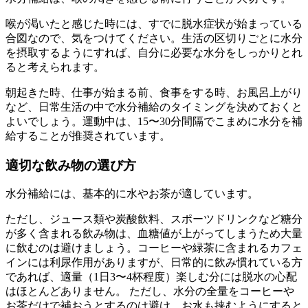
喉が渇いたと感じた時には、すでに脱水症状が始まっている
合図なので、気をつけてください。生活の区切りごとに水分
を摂取するようにすれば、自分に必要な水分をしっかりとれ
ると考えられます。
朝起きた時、仕事が始まる前、食事をする時、お風呂上がり
など、日常生活の中で水分補給のタイミングを決めておくと
よいでしょう。運動中は、15〜30分間隔でこまめに水分を補
給することが推奨されています。
適切な飲み物の選び方
水分補給には、基本的に水やお茶が適しています。
ただし、ジュース類や炭酸飲料、スポーツドリンクなど糖分
が多く含まれる飲み物は、血糖値が上がってしまうため大量
に飲むのは避けましょう。コーヒーや緑茶に含まれるカフェ
インには利尿作用がありますが、日常的に飲み慣れている方
であれば、適量（1日3〜4杯程度）楽しむ分には脱水の心配
はほとんどありません。 ただし、水分の全量をコーヒーや
お茶だけで補おうとするのは避け、お水も挟むようにすると