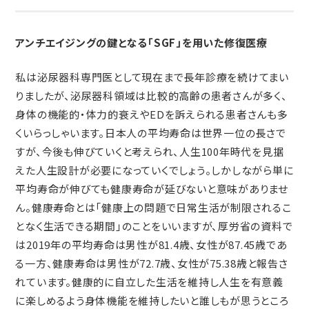
アンチエイジングの鍵となる「SGF」を用いた修復医療
私は泌尿器科専門医として現在まで長年診療を続けてまい
りましたが、泌尿器科領域は比較的高齢の患者さんが多く、
身体の機能的・体力的衰えやEDを訴えられる患者さんも多
くいらっしゃいます。日本人の平均寿命は世界一位の長さで
すが、今後も伸びていくと考えられ、人生100年時代を見据
えた人生設計が必要になっていくでしょう。しかしながら単に
平均寿命が伸びても健康寿命が延びないと意味がありませ
ん。健康寿命とは「健康上の問題で日常生活が制限されるこ
となく生活できる期間」のことをいいますが、厚労省の資料で
は2019年の平均寿命は男性が81.4歳、女性が87.45歳であ
る一方、健康寿命は男性が72.7歳、女性が75.38歳と報告さ
れています。健康的に自立した生活を維持し人生を有意義
に楽しめるよう身体機能を維持したいと誰しもが思うところ