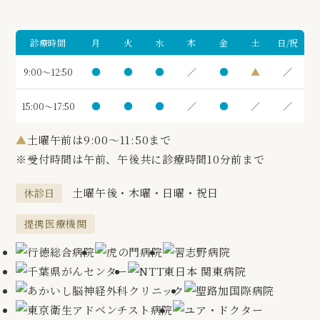
診療時間
月
火
水
木
金
土
日/祝
●
●
●
／
●
▲
／
9:00～12:50
●
●
●
／
●
／
／
15:00～17:50
▲
土曜午前は9:00～11:50まで
※受付時間は午前、午後共に診療時間10分前まで
土曜午後・木曜・日曜・祝日
休診日
提携医療機関