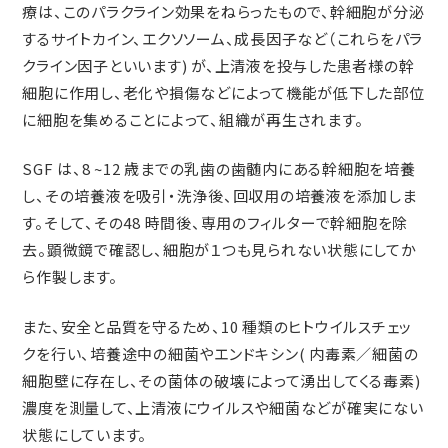
療は、このパラクライン効果をねらったもので、幹細胞が分泌
するサイトカイン、エクソソーム、成長因子など（これらをパラ
クライン因子といいます) が、上清液を投与した患者様の幹
細胞に作用し、老化や損傷などによって機能が低下した部位
に細胞を集めることによって、組織が再生されます。
SGF は、8 ~12 歳までの乳歯の歯髄内にある幹細胞を培養
し、その培養液を吸引・洗浄後、回収用の培養液を添加しま
す。そして、その48 時間後、専用のフィルターで幹細胞を除
去。顕微鏡で確認し、細胞が１つも見られない状態にしてか
ら作製します。
また、安全と品質を守るため、10 種類のヒトウイルスチェッ
クを行い、培養途中の細菌やエンドキシン( 内毒素／細菌の
細胞壁に存在し、その菌体の破壊によって湧出してくる毒素)
濃度を測量して、上清液にウイルスや細菌などが確実にない
状態にしています。