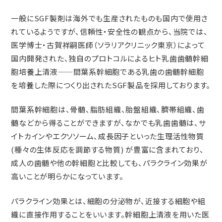
一般にSGF製剤は海外でも生産されたものも国内で使用さ
れているようですが、信頼性・安全性の観点から、当院では、
医学博士・古賀祥嗣医師（ソラリアクリニック東京）によって
国内開発された、独自のプロトコルによるヒト乳歯歯髄幹細
胞培養上清液——間葉系幹細胞である乳歯の歯髄幹細胞
を培養した際につくり出されたSGF製品を採用しております。
間葉系幹細胞は、骨髄、脂肪組織、胎盤組織、臍帯組織、歯
髄などから得ることができますが、なかでも乳歯歯髄は、サ
イトカインやエクソソーム、成長因子といった生理活性物質
(種々の生体反応を調節する物質) が豊富に含まれており、
成人の歯髄や他の幹細胞と比較しても、パラクライン効果が
高いことが明らかになっています。
パラクライン効果とは、細胞の分泌物が、近接する細胞や組
織に直接作用することをいいます。幹細胞上清液を用いた医