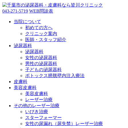
043-271-5719
WEB問診表
当院について
初めての方へ
クリニック案内
医師・スタッフ紹介
泌尿器科
泌尿器科
女性の泌尿器科
男性の泌尿器科
子どもの泌尿器科
ボトックス膀胱壁内注入療法
皮膚科
美容皮膚科
美容皮膚科
レーザー治療
その他のレーザー治療
いびき治療
スターフォーマー
女性の尿漏れ（尿失禁）レーザー治療