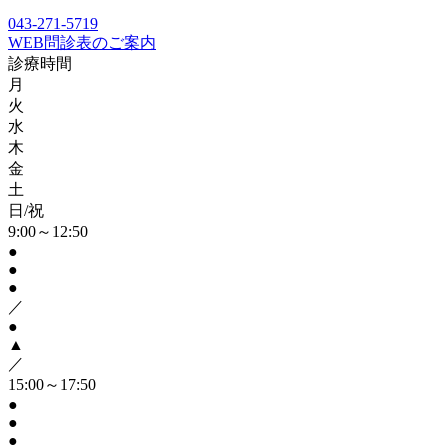
043-271-5719
WEB問診表のご案内
診療時間
月
火
水
木
金
土
日/祝
9:00～12:50
●
●
●
／
●
▲
／
15:00～17:50
●
●
●