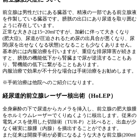
前立腺は男性だけにある臓器で、精液の一部である前立腺液
を作製している臓器です。膀胱の出口にあり尿道を取り囲む
ように存在しています。
正常な大きさは15~20mlですが、加齢に伴って大きくなり
(肥大症)、尿道が圧迫されるため尿の出具合が悪くなり、尿
閉(尿を出せなくなる状態)となることも少なくありません。
基本的には内服治療を行いますが、重症な排尿障害が続きま
すと、膀胱の機能低下から腎臓まで尿が逆流することもあ
り、腎機能の低下に繋がることもあります。
内服治療で効果が不十分な場合は手術治療をお勧めします。
※手術治療は他院へのご紹介になります。
経尿道的前立腺レーザー核出術（HoLEP）
全身麻酔の下で尿道からカメラを挿入し、前立腺の肥大腺腫
をホルミウムレーザーでくりぬくように核出します。従来の
電気メスを使用した切除術（TUR-P）と比べると、出血が少
なく確実に腺腫（内腺）を摘出することができます。
また従来は開腹手術が必要になるような大きな前立腺(200ml