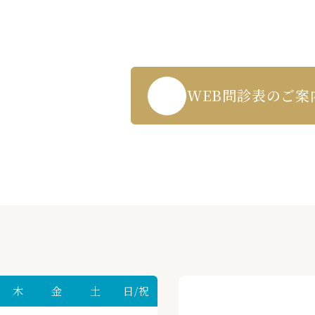
WEB受付・お問い合わせはこちら
3-271-5719
WEB問診表のご案
木
金
土
日/祝