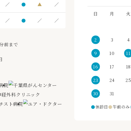
／
●
▲
／
日
月
火
／
●
／
／
2
3
4
0分前まで
9
10
11
日
16
17
18
23
24
2
30
31
●
休診日
●
午前のみ